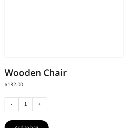
Wooden Chair
$132.00
-
+
Add to bag